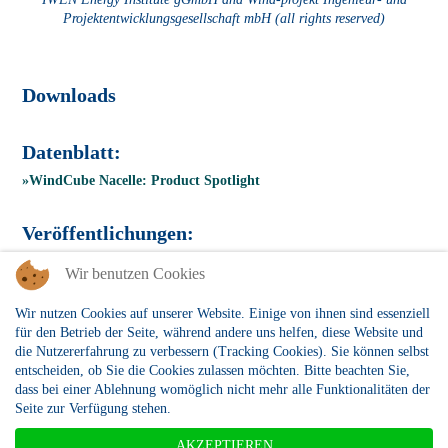
Projektentwicklungsgesellschaft mbH (all rights reserved)
Downloads
Datenblatt:
»WindCube Nacelle: Product Spotlight
Veröffentlichungen:
»WindCube Nacelle: Innovative LiDAR Solutions for Offshore
Wir benutzen Cookies
Wind Energy Projects
»WindCube Nacelle: Parameters of Innovation, eBook Turbulence
Wir nutzen Cookies auf unserer Website. Einige von ihnen sind essenziell
Intensity
für den Betrieb der Seite, während andere uns helfen, diese Website und
die Nutzererfahrung zu verbessern (Tracking Cookies). Sie können selbst
entscheiden, ob Sie die Cookies zulassen möchten. Bitte beachten Sie,
Um mehr über unser Portfolio zu erfahren, sprechen Sie mit unseren
dass bei einer Ablehnung womöglich nicht mehr alle Funktionalitäten der
Expert:innen über Ihre konkrete Anwendung.
Seite zur Verfügung stehen.
»zum Kontaktformular
AKZEPTIEREN